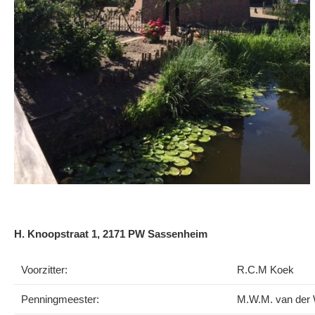
H. Knoopstraat 1, 2171 PW Sassenheim
Voorzitter:
R.C.M Koek
Penningmeester:
M.W.M. van der W