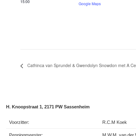
15:00
Google Maps
Cathinca van Sprundel & Gwendolyn Snowdon met A Celt
H. Knoopstraat 1, 2171 PW Sassenheim
Voorzitter:
R.C.M Koek
Penningmeester:
M.W.M. van der W