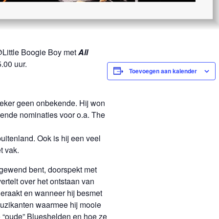
@Little Boogie Boy met
All
.00 uur.
Toevoegen aan kalender
 zeker geen onbekende. Hij won
llende nominaties voor o.a. The
uitenland. Ook is hij een veel
t vak.
 gewend bent, doorspekt met
ertelt over het ontstaan van
s geraakt en wanneer hij besmet
 muzikanten waarmee hij mooie
de “oude” Blueshelden en hoe ze