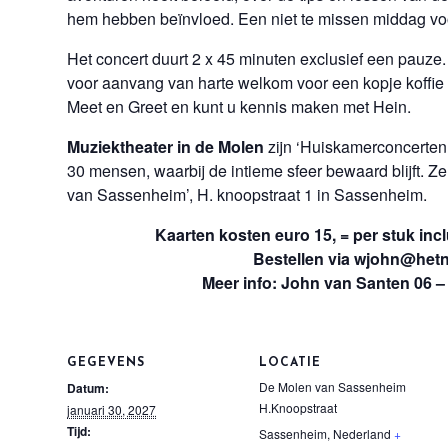
hem hebben beïnvloed. Een niet te missen middag voo
Het concert duurt 2 x 45 minuten exclusief een pauze. 
voor aanvang van harte welkom voor een kopje koffie o
Meet en Greet en kunt u kennis maken met Hein.
Muziektheater in de Molen
zijn ‘Huiskamerconcerten
30 mensen, waarbij de intieme sfeer bewaard blijft. Z
van Sassenheim’, H. knoopstraat 1 in Sassenheim.
Kaarten kosten euro 15, = per stuk incl
Bestellen via wjohn@hetn
Meer info: John van Santen 06 –
GEGEVENS
LOCATIE
De Molen van Sassenheim
Datum:
H.Knoopstraat
januari 30, 2027
Tijd:
Sassenheim
,
Nederland
+