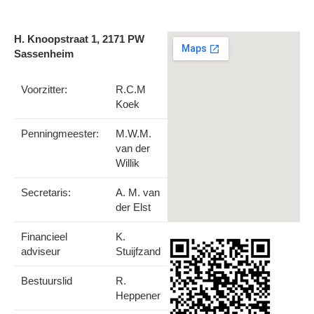
H. Knoopstraat 1, 2171 PW
Sassenheim
Voorzitter:
R.C.M
Koek
Penningmeester:
M.W.M.
van der
Willik
Secretaris:
A. M. van
der Elst
Financieel
K.
adviseur
Stuijfzand
Bestuurslid
R.
Heppener