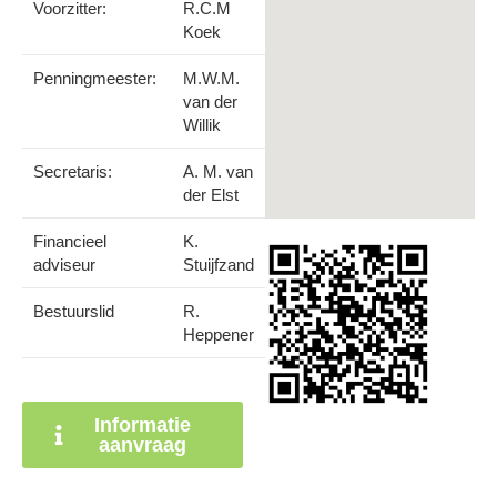
Voorzitter:
R.C.M
Koek
Penningmeester:
M.W.M.
van der
Willik
Secretaris:
A. M. van
der Elst
Financieel
K.
adviseur
Stuijfzand
Bestuurslid
R.
Heppener
Informatie
aanvraag