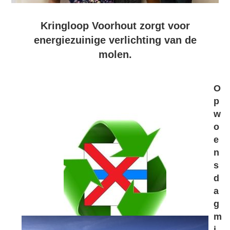
Kringloop Voorhout zorgt voor
energiezuinige verlichting van de
molen.
O
p
w
o
e
n
s
d
a
g
m
i