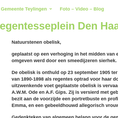
Gemeente Teylingen
Foto – Video – Blog
egentesseplein Den Ha
Natuurstenen obelisk,
geplaatst op een verhoging in het midden van
omgeven werd door een smeedijzeren sierhek.
De obelisk is onthuld op 23 september 1905 t
van 1890-1898 als regentes optrad voor haar d
uitzwenkende voet geplaatste obelisk is verva
A.W.M. Ode en A.F. Gips. Zij is versierd met g
bezit aan de voorzijde een portretbuste en prof
Emma, en een gebeeldhouwd allegorisch vrou
Gedenkteken van algemeen belang voor de ge