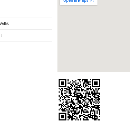
illik
t