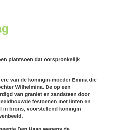
ag
 een plantsoen
dat oorspronkelijk
er ere van de koningin-moeder Emma die
ochter Wilhelmina. De op een
ardigd van graniet en zandsteen door
ebeeldhouwde festoenen met linten en
il in brons, voorstellend koningin
wenbeeld.
meente Den Haag wegens de