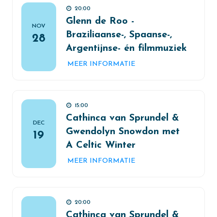
20:00
Glenn de Roo -
NOV
Braziliaanse-, Spaanse-,
28
Argentijnse- én filmmuziek
MEER INFORMATIE
15:00
Cathinca van Sprundel &
DEC
Gwendolyn Snowdon met
19
A Celtic Winter
MEER INFORMATIE
20:00
Cathinca van Sprundel &