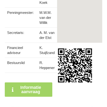
Koek
Penningmeester:
M.W.M.
van der
Willik
Secretaris:
A. M. van
der Elst
Financieel
K.
adviseur
Stuijfzand
Bestuurslid
R.
Heppener
Informatie
aanvraag